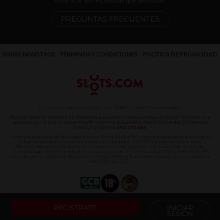
PREGUNTAS FRECUENTES
SOBRE NOSOTROS
TÉRMINOS Y CONDICIONES
POLÍTICA DE PRIVACIDAD
Slots.com es una marca registrada. Todos los derechos reservados.
Apostar debe ser entretenido. Recuerda que siempre tienes el riesgo de perder el dinero que
apuestas, por lo que no debes invertir más de lo que puedes permitirte perder. Si crees que
tienes un problema,
presiona aquí
.
Slots.com es propiedad de y operado por Torero Media B.V., una compañía establecida según
la legislación de Curazao, con número de identidad 145737, y domicilio social Kaya
Richard J.Beaujon Z/N, Curazao, y con licencia por parte de la Autoridad de Juegos de
Curazao para ofrecer juegos de azar bajo el número de licencia OGL/2024/669/0816, de
acuerdo con la Legislación Nacional de Juegos de Azar (Landsverordening op de kansspelen,
P.B. 2024, no. 157).
REGÍSTRATE
INICIAR
SESIÓN