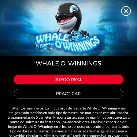
ES
Depósitos
instantáneos
Retiros gratis.
WHALE O' WINNINGS
patrocinado por
JUEGO REAL
PRACTICAR
TODOS LOS JUEGOS
¡Atentos, marineros! La mítica orca de la suerte Whale O' Winnings y sus
amigos están metidos en todo tipo de travesuras marinas en este abrumador
TODOS
TRAGAMONEDAS
JUEGOS
JUEG
tragamonedas de 5 carretes. Prepara tus accesorios marítimos porque estás a
LOS
DE MESA
ESPECI
punto de unirte a esta fiesta con una adorable orca. Harás un recorrido del
JUEGOS
hogar de Whale O' Winnings en el lecho del océano, donde encontrarás todo
tipo de flora y fauna marina, como almejas, erizos de mar, galletas de mar y
salvavidas circulares. Mientras estés allí, también conocerás a un vivaz lobo