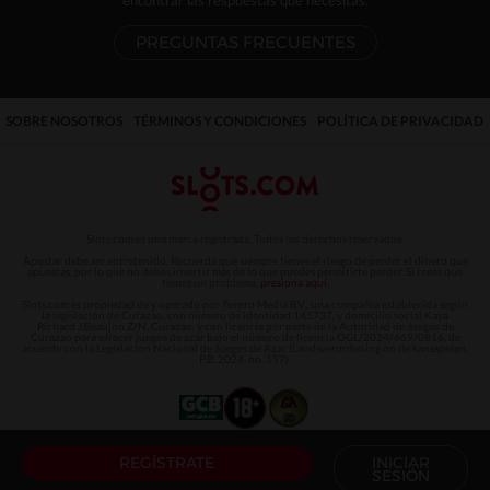
PREGUNTAS FRECUENTES
SOBRE NOSOTROS
TÉRMINOS Y CONDICIONES
POLÍTICA DE PRIVACIDAD
Slots.com es una marca registrada. Todos los derechos reservados.
Apostar debe ser entretenido. Recuerda que siempre tienes el riesgo de perder el dinero que
apuestas, por lo que no debes invertir más de lo que puedes permitirte perder. Si crees que
tienes un problema,
presiona aquí
.
Slots.com es propiedad de y operado por Torero Media B.V., una compañía establecida según
la legislación de Curazao, con número de identidad 145737, y domicilio social Kaya
Richard J.Beaujon Z/N, Curazao, y con licencia por parte de la Autoridad de Juegos de
Curazao para ofrecer juegos de azar bajo el número de licencia OGL/2024/669/0816, de
acuerdo con la Legislación Nacional de Juegos de Azar (Landsverordening op de kansspelen,
P.B. 2024, no. 157).
REGÍSTRATE
INICIAR
SESIÓN