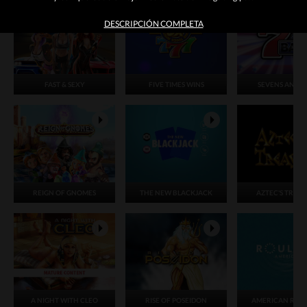
DESCRIPCIÓN COMPLETA
FAST & SEXY
FIVE TIMES WINS
SEVENS AND B
REIGN OF GNOMES
THE NEW BLACKJACK
AZTEC'S TREA
A NIGHT WITH CLEO
RISE OF POSEIDON
AMERICAN ROU