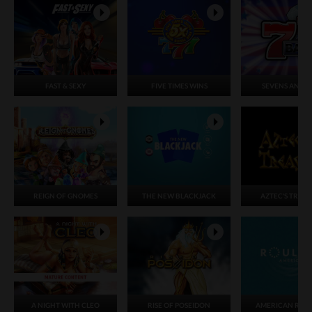
FAST & SEXY
FIVE TIMES WINS
SEVENS AND B
REIGN OF GNOMES
THE NEW BLACKJACK
AZTEC'S TREA
A NIGHT WITH CLEO
RISE OF POSEIDON
AMERICAN ROU