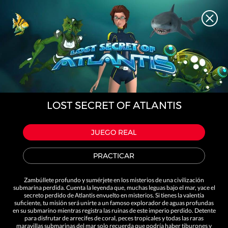
ES
Depósitos
instantáneos
Retiros gratis.
LOST SECRET OF ATLANTIS
patrocinado por
JUEGO REAL
PRACTICAR
TODOS LOS JUEGOS
Zambúllete profundo y sumérjete en los misterios de una civilización
submarina perdida. Cuenta la leyenda que, muchas leguas bajo el mar, yace el
TODOS
TRAGAMONEDAS
JUEGOS
JUEG
secreto perdido de Atlantis envuelto en misterios. Si tienes la valentía
LOS
DE MESA
ESPECI
suficiente, tu misión será unirte a un famoso explorador de aguas profundas
JUEGOS
en su submarino mientras registra las ruinas de este imperio perdido. Detente
para disfrutar de arrecifes de coral, peces tropicales y todas las raras
maravillas submarinas del mar solo recuerda que podría haber tiburones y