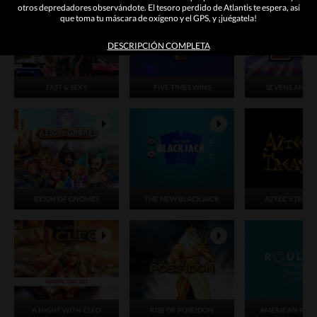
otros depredadores observándote. El tesoro perdido de Atlantis te espera, así
que toma tu máscara de oxígeno y el GPS, y ¡juégatela!
DESCRIPCIÓN COMPLETA
FAST & SEXY
FIVE TIMES WINS
SEVENS AND B
REIGN OF GNOMES
THE NEW BLACKJACK
AZTEC'S TREA
A NIGHT WITH CLEO
RISE OF POSEIDON
AMERICAN ROU