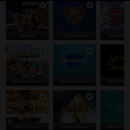
FAST & SEXY
FIVE TIMES WINS
SEVENS AND B
REIGN OF GNOMES
THE NEW BLACKJACK
AZTEC'S TREA
A NIGHT WITH CLEO
RISE OF POSEIDON
AMERICAN ROU