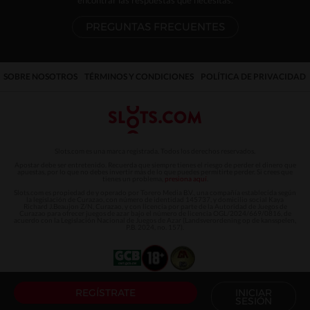
PREGUNTAS FRECUENTES
SOBRE NOSOTROS
TÉRMINOS Y CONDICIONES
POLÍTICA DE PRIVACIDAD
Slots.com es una marca registrada. Todos los derechos reservados.
Apostar debe ser entretenido. Recuerda que siempre tienes el riesgo de perder el dinero que
apuestas, por lo que no debes invertir más de lo que puedes permitirte perder. Si crees que
tienes un problema,
presiona aquí
.
Slots.com es propiedad de y operado por Torero Media B.V., una compañía establecida según
la legislación de Curazao, con número de identidad 145737, y domicilio social Kaya
Richard J.Beaujon Z/N, Curazao, y con licencia por parte de la Autoridad de Juegos de
Curazao para ofrecer juegos de azar bajo el número de licencia OGL/2024/669/0816, de
acuerdo con la Legislación Nacional de Juegos de Azar (Landsverordening op de kansspelen,
P.B. 2024, no. 157).
REGÍSTRATE
INICIAR
SESIÓN