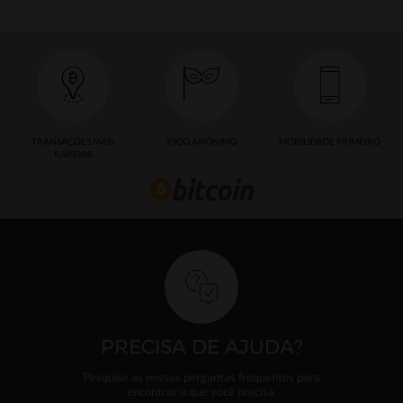
TRANSAÇÕES MAIS
JOGO ANÔNIMO
MOBILIDADE PRIMEIRO
RÁPIDAS
PRECISA DE AJUDA?
Pesquise as nossas perguntas frequentes para
encontrar o que você precisa.