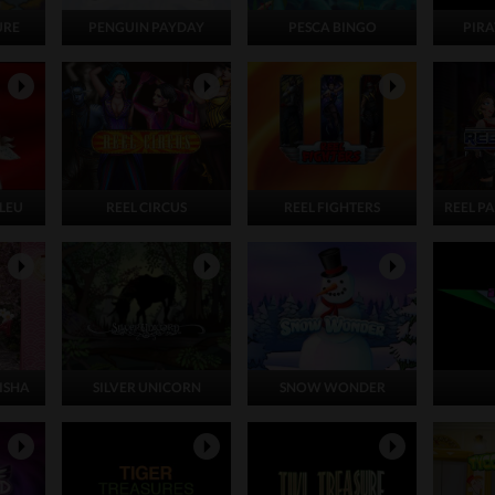
URE
PENGUIN PAYDAY
PESCA BINGO
PIRA
BLEU
REEL CIRCUS
REEL FIGHTERS
REEL P
EISHA
SILVER UNICORN
SNOW WONDER