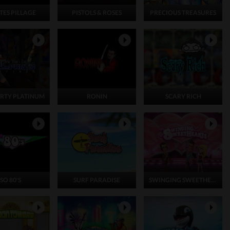
TES PILLAGE
PISTOLS & ROSES
PRECIOUS TREASURES
ARTY PLATINUM
RONIN
SCARY RICH
SO 80'S
SURF PARADISE
SWINGING SWEETHEARTS