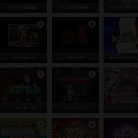
MISTER MONEY
MYSTIC WOLF
OCEAN TREAS
RAIN DANCE
RED SANDS
RED, WHITE & 
SCARY RICH 2
SCARY RICH 3
SECRETS OF A G