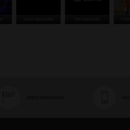
RD
TIGER TREASURES
TIKI TREASURE
TYC
JOGO ANÔNIMO
MO