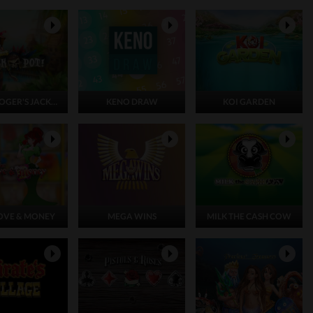
JOLLY ROGER'S JACKPOT
KENO DRAW
KOI GARDEN
OVE & MONEY
MEGA WINS
MILK THE CASH COW