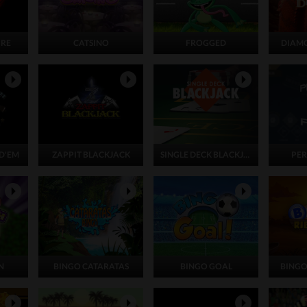
IRE
CATSINO
FROGGED
DIAM
D'EM
ZAPPIT BLACKJACK
SINGLE DECK BLACKJACK
PER
N
BINGO CATARATAS
BINGO GOAL
BINGO