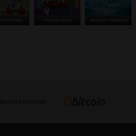
OON TOWERS
VINTAGE VEGAS
WHALE O' WINNINGS
BILIDADE PRIMEIRO