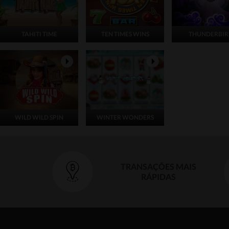
TAHITI TIME
TEN TIMES WINS
THUNDERBI
WILD WILD SPIN
WINTER WONDERS
TRANSAÇÕES MAIS
RÁPIDAS