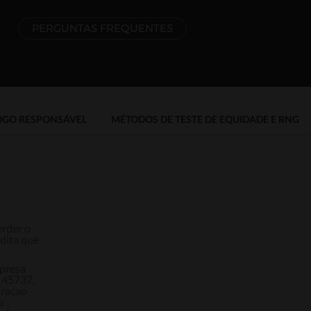
PERGUNTAS FREQUENTES
OGO RESPONSÁVEL
MÉTODOS DE TESTE DE EQUIDADE E RNG
erder o
edita que
mpresa
 145737,
uraçao
o