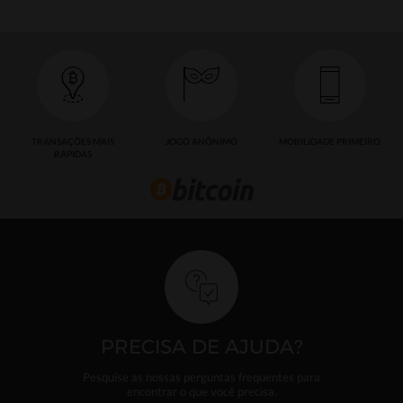
TRANSAÇÕES MAIS
JOGO ANÔNIMO
MOBILIDADE PRIMEIRO
RÁPIDAS
PRECISA DE AJUDA?
Pesquise as nossas perguntas frequentes para
encontrar o que você precisa.