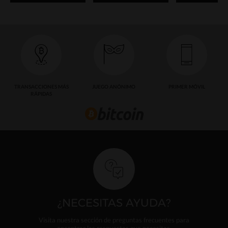
TRANSACCIONES MÁS
JUEGO ANÓNIMO
PRIMER MÓVIL
RÁPIDAS
¿NECESITAS AYUDA?
Visita nuestra sección de preguntas frecuentes para
encontrar las respuestas que necesitas.