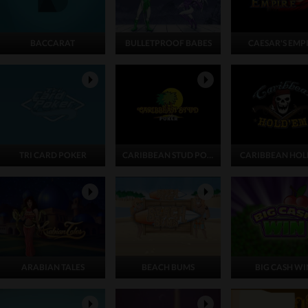
BACCARAT
BULLETPROOF BABES
CAESAR'S EMP
TRI CARD POKER
CARIBBEAN STUD POKER
CARIBBEAN HOL
ARABIAN TALES
BEACH BUMS
BIG CASH WI