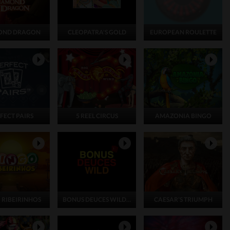
OND DRAGON
CLEOPATRA'S GOLD
EUROPEAN ROULETTE
FECT PAIRS
5 REEL CIRCUS
AMAZONIA BINGO
 RIBEIRINHOS
BONUS DEUCES WILD 1 HAND
CAESAR’S TRIUMPH