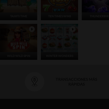
TAHITI TIME
TEN TIMES WINS
THUNDERBI
WILD WILD SPIN
WINTER WONDERS
TRANSACCIONES MÁS
RÁPIDAS