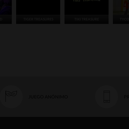
RD
TIGER TREASURES
TIKI TREASURE
TYC
JUEGO ANÓNIMO
P