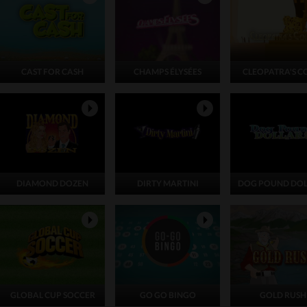
CAST FOR CASH
CHAMPS ÉLYSÉES
CLEOPATRA'S C
DIAMOND DOZEN
DIRTY MARTINI
DOG POUND DOL
GLOBAL CUP SOCCER
GO GO BINGO
GOLD RUSH