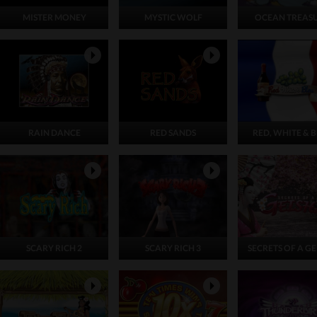
MISTER MONEY
MYSTIC WOLF
OCEAN TREAS
RAIN DANCE
RED SANDS
RED, WHITE & 
SCARY RICH 2
SCARY RICH 3
SECRETS OF A G