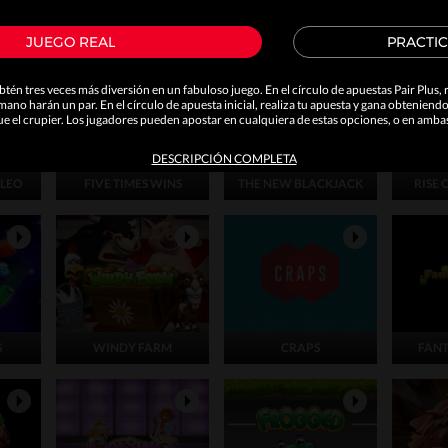
 DE MESA
JUEGOS ESPECIALES
PÓQUER DE VIDE
JUEGO REAL
PRACTI
tén tres veces más diversión en un fabuloso juego. En el círculo de apuestas Pair Plus, r
u mano harán un par. En el círculo de apuesta inicial, realiza tu apuesta y gana obtenien
ue el crupier. Los jugadores pueden apostar en cualquiera de estas opciones, o en ambas 
DESCRIPCIÓN COMPLETA
CLEO
FIVE TIMES WINS
THE NEW BLACKJACK
RISE
S
WINDY FARM
CRAPS
FANT