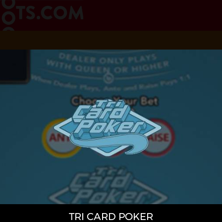
TRI CARD POKER