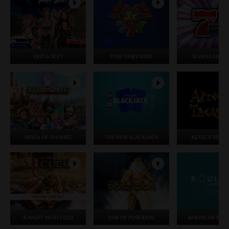
FAST & SEXY
FIVE TIMES WINS
SEVENS AND B
REIGN OF GNOMES
THE NEW BLACKJACK
AZTEC'S TREA
A NIGHT WITH CLEO
RISE OF POSEIDON
AMERICAN ROU