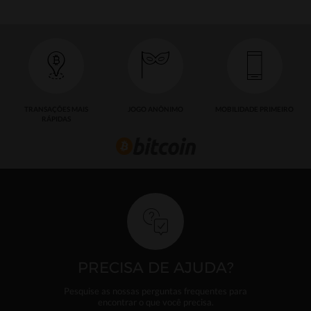
TRANSAÇÕES MAIS
JOGO ANÔNIMO
MOBILIDADE PRIMEIRO
RÁPIDAS
PRECISA DE AJUDA?
Pesquise as nossas perguntas frequentes para
encontrar o que você precisa.