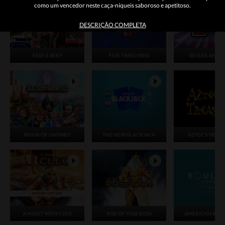
como um vencedor neste caça-níqueis saboroso e apetitoso.
DESCRIÇÃO COMPLETA
FAST & SEXY
FIVE TIMES WINS
SEVENS AND B
REIGN OF GNOMES
THE NEW BLACKJACK
AZTEC'S TREA
A NIGHT WITH CLEO
RISE OF POSEIDON
AMERICAN ROU