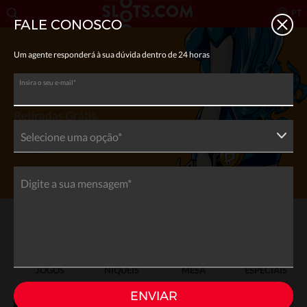
PT
FALE CONOSCO
Um agente responderá à sua dúvida dentro de 24 horas
Depósitos
Insira o seu e-mail*
Instantâneos
Retiradas Grátis.
Selecione uma opção*
patrocinado por
Digite a sua mensagem*
TODOS OS JOGOS
TODOS OS
CAÇA-
JOGOS DE
JOGOS
JOGOS
NÍQUEIS
MESA
ESPECIAIS
ENVIAR