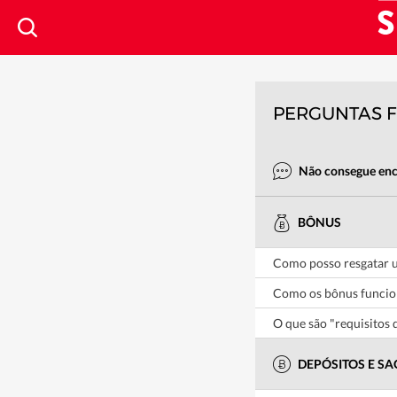
SOBRE NÓS
TERMOS DE SERVIÇO
POLÍTICA DE PRIVAC
PERGUNTAS 
Não consegue enc
Os jog
dinheiro
BÔNUS
Slots
constit
com s
Como posso resgatar 
Os bônus estão sempre 
OGL/2
Como os bônus funci
direito. Selecione "Bô
as fichas de caça-níqu
Os bônus são premiados
O que são "requisitos 
ofertas de bônus. Se u
requisitos de apostas 
Bitcoin. Após o depósi
sempre indicados na 
Os "requisitos de apost
adicionados à sua cont
porém, ao fazer isso, 
do bônus ou quaisquer 
DEPÓSITOS E S
do bônus.
e quaisquer ganhos obti
cumpri-los, abra a pág