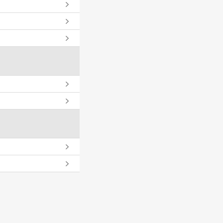
itcoin pode cobrar
s bitcoins. Depois de
e receba transações
as" exclusivos, que
lizados.
r um depósito, você
 colar em sua carteira
dor e colá-lo no
Esqueceu a senha". O
finir sua senha.
ale conosco
. Um
o saldo da sua conta
confiabilidade e
ciona os vencedores de